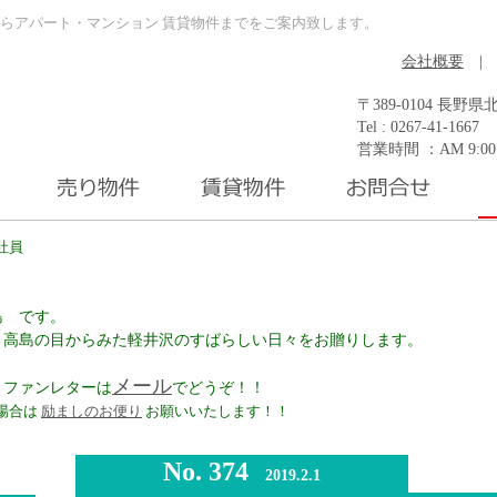
らアパート・マンション 賃貸物件までをご案内致します。
会社概要
|
〒389-0104 長
Tel : 0267-41-1667 
営業時間 ：AM 9:0
社員
島 です。
、高島の目からみた軽井沢のすばらしい日々をお贈りします。
メール
、ファンレターは
でどうぞ！！
場合は
励ましのお便り
お願いいたします！！
No. 374
2019.2.1