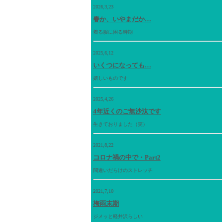
2026,3,23
春か、いやまだか…
着る服に困る時期
2025,6,12
いくつになっても…
嬉しいものです
2025,4,26
4年近くのご無沙汰です
生きておりました（笑）
2021,8,22
コロナ禍の中で・Part2
間違いだらけのストレッチ
2021,7,10
梅雨末期
ジメッと軽井沢らしい