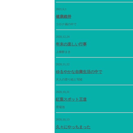
2021,6,1
健康維持
コロナ禍の中で
2020,12,24
年末の楽しい行事
上棟餅まき
2020,11,12
ゆるやかな自粛生活の中で
大人の塗り絵と写経
2020,10,31
紅葉スポット王道
雲場池
2020,10,13
久々にやっちまった