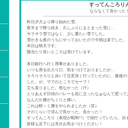
すってんころり
ならなくて良かった
昨日夕方より降り始めた雪。
夜半まで降り続き、久しぶりにまとまった雪に…
サラサラ雪ではなく、少し重たい雪でした。
雪かきも夜のうちにやっておいたので今朝は楽でした。
本日は晴天です。
陽当たり良いところは溶けています。
本日銀行へ行く用事がありました。
いつも滑る出入り口、気をつけておりましたが…
そろりそろりと歩いて注意深く行っていたのに、最後の
した。が、寸でのところでセーフ！
立ち直りました。危なかった（汗）
とりあえず日頃のバレーも役に立ったなぁなんて思って
なんだか腰がちくりと痛い。
これは軽～く腰をやられましたか（笑）
そのくらいで済んで良かった、良かった！
すってんころり（表現が昭和!?）で頭打っていたら、目
皆様も足下には充分お気をつけください！