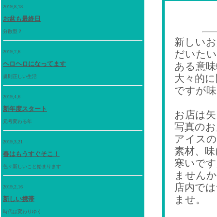
2019,8,18
お盆も最終日
分散型？
新しいお
だいたい
2019,7,6
ヘロヘロになってます
ある意味
大々的に
規則正しい生活
ですが味
2019,4,6
新年度スタート
お店は矢
元号変わる年
写真のお
アイスの
2019,3,21
素材、味
春はもうすぐそこ！
寒いです
色々新しいこと始まります
ませんか
店内では
2019,2,16
ませ。
新しい携帯
時代は変わりゆく