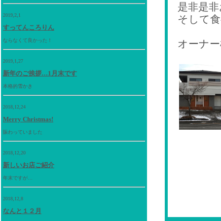
是非是非
2019,2,1
そして食
すってんころりん
ならなくて良かった！
オーナー
2019,1,27
新年のご挨拶…1月末です
本格的雪かき
2018,12,24
Merry Christmas!
賑わっていました
2018,12,20
新しいお店ご紹介
年末ですが…
2018,12,8
なんと１２月