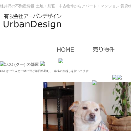
軽井沢の不動産情報 土地・別荘・中古物件からアパート・マンション 賃貸
Coo はご主人と一緒に殆ど毎日出勤し、 皆様のお越しを待ってます