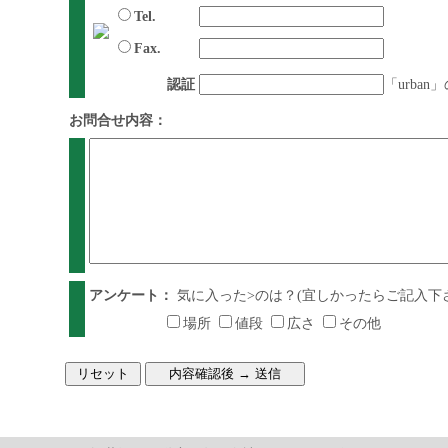
Tel.
Fax.
認証
「urba
お問合せ内容：
アンケート：
気に入った>のは？(宜しかったらご記入下
場所
値段
広さ
その他