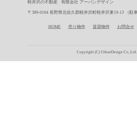
軽井沢の不動産 有限会社 アーバンデザイン
〒389-0104 長野県北佐久郡軽井沢町軽井沢東19-13 （駐車場有り）Te
HOME
売り物件
賃貸物件
お問合せ
Copyright (C) UrbanDesign Co.,Ltd.